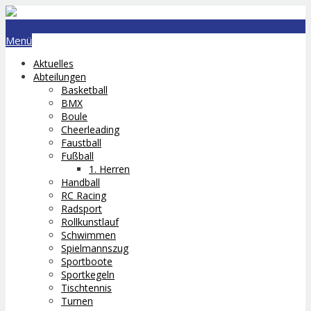
lts.bremerhaven@nord-com.de
Menü
Aktuelles
Abteilungen
Basketball
BMX
Boule
Cheerleading
Faustball
Fußball
1. Herren
Handball
RC Racing
Radsport
Rollkunstlauf
Schwimmen
Spielmannszug
Sportboote
Sportkegeln
Tischtennis
Turnen