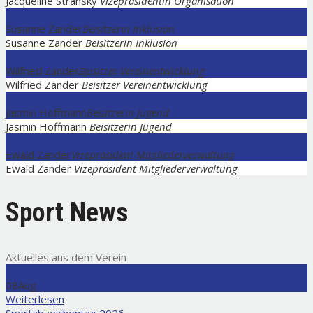
Jacqueline Stransky
Vizepräsidentin Organisation
Susanne Zander
Beisitzerin Inklusion
Susanne Zander
Beisitzerin Inklusion
Wilfried Zander
Beisitzer Vereinentwicklung
Wilfried Zander
Beisitzer Vereinentwicklung
Jasmin Hoffmann
Beisitzerin Jugend
Jasmin Hoffmann
Beisitzerin Jugend
Ewald Zander
Vizepräsident Mitgliederverwaltung
Ewald Zander
Vizepräsident Mitgliederverwaltung
Sport News
Aktuelles aus dem Verein
08
Aug.
Weiterlesen
Sportabzeichentag 2026