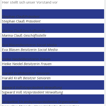
Hier stellt sich unser Vorstand vor
Stephan Clauß
Präsident
Stephan Clauß
Präsident
Marina Clauß
Geschäftsstelle
Marina Clauß
Geschäftsstelle
Eva Bläsen
Beisitzerin Social Media
Eva Bläsen
Beisitzerin Social Media
Heike Neidel
Beisitzerin Frauen
Heike Neidel
Beisitzerin Frauen
Harald Kraft
Beisitzer Senioren
Harald Kraft
Beisitzer Senioren
Sigward Voß
Vizepräsident Verwaltung
Sigward Voß
Vizepräsident Verwaltung
Jacqueline Stransky
Vizepräsidentin Organisation