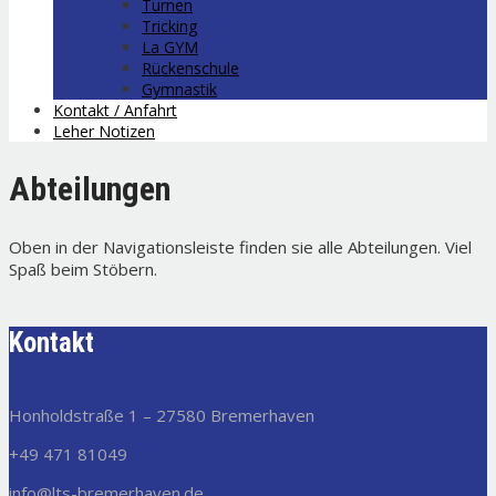
Turnen
Tricking
La GYM
Rückenschule
Gymnastik
Kontakt / Anfahrt
Leher Notizen
Abteilungen
Oben in der Navigationsleiste finden sie alle Abteilungen. Viel
Spaß beim Stöbern.
Kontakt
Honholdstraße 1 – 27580 Bremerhaven
+49 471 81049
info@lts-bremerhaven.de