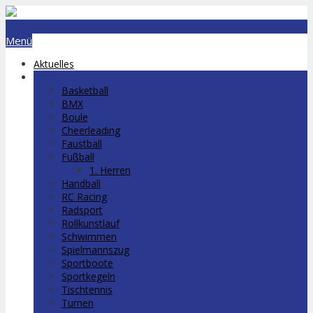
lts.bremerhaven@nord-com.de
Menü
Aktuelles
Abteilungen
Basketball
BMX
Boule
Cheerleading
Faustball
Fußball
1. Herren
Handball
RC Racing
Radsport
Rollkunstlauf
Schwimmen
Spielmannszug
Sportboote
Sportkegeln
Tischtennis
Turnen