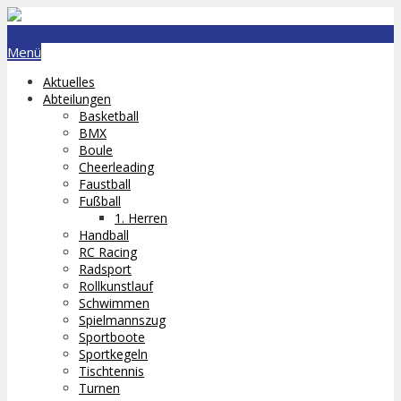
lts.bremerhaven@nord-com.de
Menü
Aktuelles
Abteilungen
Basketball
BMX
Boule
Cheerleading
Faustball
Fußball
1. Herren
Handball
RC Racing
Radsport
Rollkunstlauf
Schwimmen
Spielmannszug
Sportboote
Sportkegeln
Tischtennis
Turnen