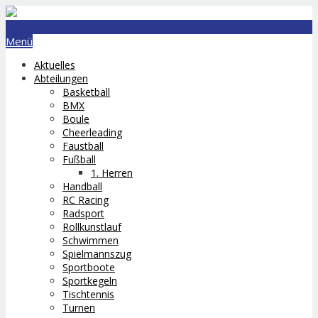
lts.bremerhaven@nord-com.de
Menü
Aktuelles
Abteilungen
Basketball
BMX
Boule
Cheerleading
Faustball
Fußball
1. Herren
Handball
RC Racing
Radsport
Rollkunstlauf
Schwimmen
Spielmannszug
Sportboote
Sportkegeln
Tischtennis
Turnen