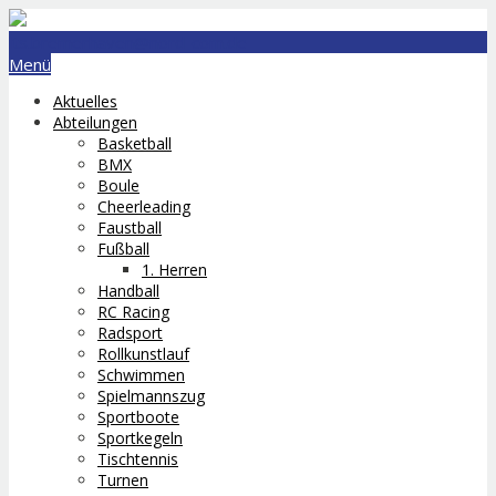
lts.bremerhaven@nord-com.de
Menü
Aktuelles
Abteilungen
Basketball
BMX
Boule
Cheerleading
Faustball
Fußball
1. Herren
Handball
RC Racing
Radsport
Rollkunstlauf
Schwimmen
Spielmannszug
Sportboote
Sportkegeln
Tischtennis
Turnen