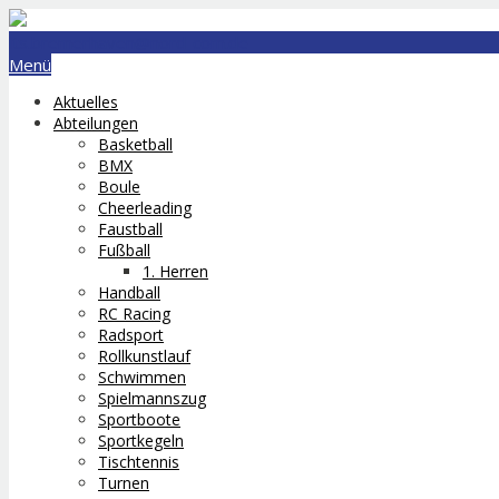
lts.bremerhaven@nord-com.de
Menü
Aktuelles
Abteilungen
Basketball
BMX
Boule
Cheerleading
Faustball
Fußball
1. Herren
Handball
RC Racing
Radsport
Rollkunstlauf
Schwimmen
Spielmannszug
Sportboote
Sportkegeln
Tischtennis
Turnen