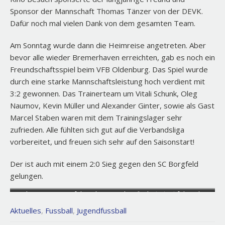
Sponsor der Mannschaft Thomas Tänzer von der DEVK.
Dafür noch mal vielen Dank von dem gesamten Team.
Am Sonntag wurde dann die Heimreise angetreten. Aber
bevor alle wieder Bremerhaven erreichten, gab es noch ein
Freundschaftsspiel beim VFB Oldenburg. Das Spiel wurde
durch eine starke Mannschaftsleistung hoch verdient mit
3:2 gewonnen. Das Trainerteam um Vitali Schunk, Oleg
Naumov, Kevin Müller und Alexander Ginter, sowie als Gast
Marcel Staben waren mit dem Trainingslager sehr
zufrieden. Alle fühlten sich gut auf die Verbandsliga
vorbereitet, und freuen sich sehr auf den Saisonstart!
Der ist auch mit einem 2:0 Sieg gegen den SC Borgfeld
gelungen.
Das gesamte Team mit Trainer
Neben Training auf den Platz stand auch Theorie auf den Plan
Kinobesuch dank Sponsor
und Betreuer
Thomas Tänzer von der DEVK
Aktuelles
,
Fussball
,
Jugendfussball