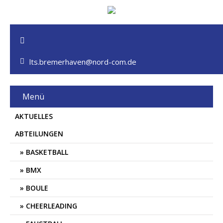
lts.bremerhaven@nord-com.de
Menü
AKTUELLES
ABTEILUNGEN
BASKETBALL
BMX
BOULE
CHEERLEADING