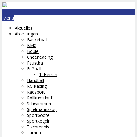
lts.bremerhaven@nord-com.de
Menü
Aktuelles
Abteilungen
Basketball
BMX
Boule
Cheerleading
Faustball
Fußball
1. Herren
Handball
RC Racing
Radsport
Rollkunstlauf
Schwimmen
Spielmannszug
Sportboote
Sportkegeln
Tischtennis
Turnen