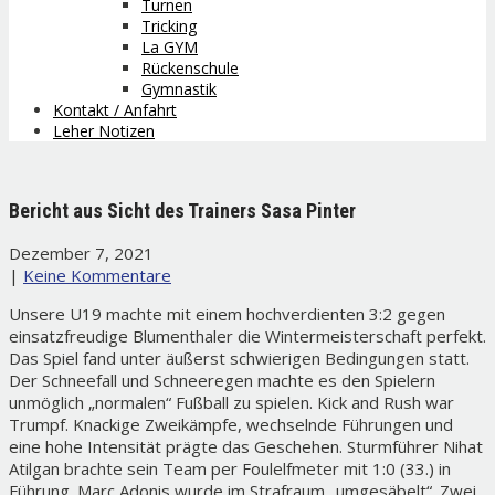
Turnen
Tricking
La GYM
Rückenschule
Gymnastik
Kontakt / Anfahrt
Leher Notizen
Bericht aus Sicht des Trainers Sasa Pinter
Dezember 7, 2021
|
Keine Kommentare
Unsere U19 machte mit einem hochverdienten 3:2 gegen
einsatzfreudige Blumenthaler die Wintermeisterschaft perfekt.
Das Spiel fand unter äußerst schwierigen Bedingungen statt.
Der Schneefall und Schneeregen machte es den Spielern
unmöglich „normalen“ Fußball zu spielen. Kick and Rush war
Trumpf. Knackige Zweikämpfe, wechselnde Führungen und
eine hohe Intensität prägte das Geschehen. Sturmführer Nihat
Atilgan brachte sein Team per Foulelfmeter mit 1:0 (33.) in
Führung. Marc Adonis wurde im Strafraum „umgesäbelt“. Zwei