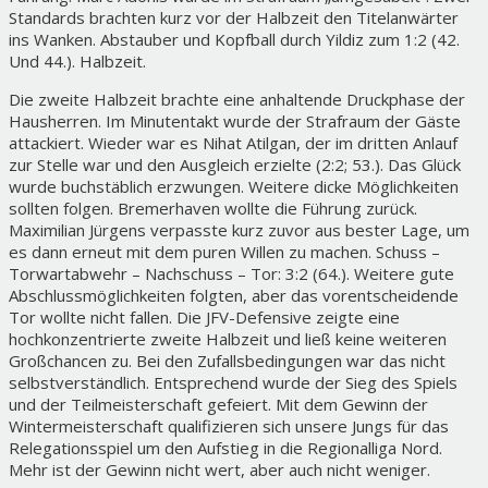
Standards brachten kurz vor der Halbzeit den Titelanwärter
ins Wanken. Abstauber und Kopfball durch Yildiz zum 1:2 (42.
Und 44.). Halbzeit.
Die zweite Halbzeit brachte eine anhaltende Druckphase der
Hausherren. Im Minutentakt wurde der Strafraum der Gäste
attackiert. Wieder war es Nihat Atilgan, der im dritten Anlauf
zur Stelle war und den Ausgleich erzielte (2:2; 53.). Das Glück
wurde buchstäblich erzwungen. Weitere dicke Möglichkeiten
sollten folgen. Bremerhaven wollte die Führung zurück.
Maximilian Jürgens verpasste kurz zuvor aus bester Lage, um
es dann erneut mit dem puren Willen zu machen. Schuss –
Torwartabwehr – Nachschuss – Tor: 3:2 (64.). Weitere gute
Abschlussmöglichkeiten folgten, aber das vorentscheidende
Tor wollte nicht fallen. Die JFV-Defensive zeigte eine
hochkonzentrierte zweite Halbzeit und ließ keine weiteren
Großchancen zu. Bei den Zufallsbedingungen war das nicht
selbstverständlich. Entsprechend wurde der Sieg des Spiels
und der Teilmeisterschaft gefeiert. Mit dem Gewinn der
Wintermeisterschaft qualifizieren sich unsere Jungs für das
Relegationsspiel um den Aufstieg in die Regionalliga Nord.
Mehr ist der Gewinn nicht wert, aber auch nicht weniger.