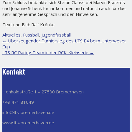
Zum Schluss bedankte sich Stefan Clauss bei Marvin Esdetes
und Johanne Schenk für ihr kommen und natürlich auch für das
sehr angenehme Gespräch und den Hinweisen.
Text und Bild: Ralf Krönke
Aktuelles
,
Fussball
,
Jugendfussball
Post
←
Überzeugender Turniersieg des LTS E4 beim Unterweser
Cup
navigation
LTS RC Racing Team in der RCK-Kleinserie
→
Kontakt
Honholdstraße 1 – 27580 Bremerhaven
+49 471 81049
info@lts-bremerhaven.de
www.lts-bremerhaven.de