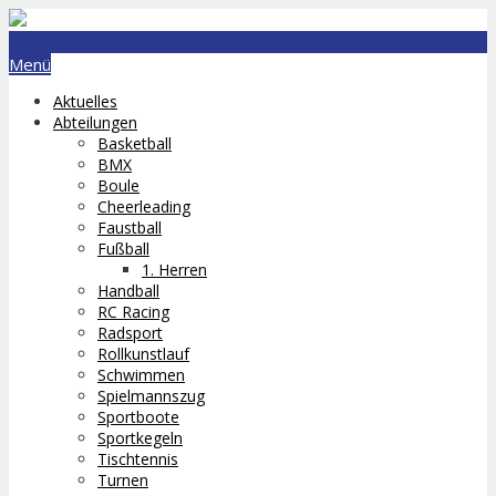
lts.bremerhaven@nord-com.de
Menü
Aktuelles
Abteilungen
Basketball
BMX
Boule
Cheerleading
Faustball
Fußball
1. Herren
Handball
RC Racing
Radsport
Rollkunstlauf
Schwimmen
Spielmannszug
Sportboote
Sportkegeln
Tischtennis
Turnen