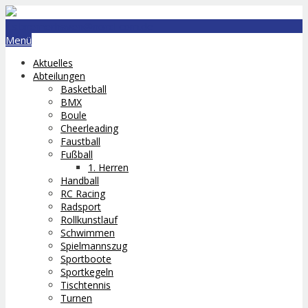
lts.bremerhaven@nord-com.de
Menü
Aktuelles
Abteilungen
Basketball
BMX
Boule
Cheerleading
Faustball
Fußball
1. Herren
Handball
RC Racing
Radsport
Rollkunstlauf
Schwimmen
Spielmannszug
Sportboote
Sportkegeln
Tischtennis
Turnen