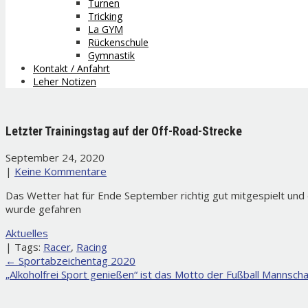
Turnen
Tricking
La GYM
Rückenschule
Gymnastik
Kontakt / Anfahrt
Leher Notizen
Letzter Trainingstag auf der Off-Road-Strecke
September 24, 2020
|
Keine Kommentare
Das Wetter hat für Ende September richtig gut mitgespielt und 
wurde gefahren
Aktuelles
| Tags:
Racer
,
Racing
Post
←
Sportabzeichentag 2020
„Alkoholfrei Sport genießen“ ist das Motto der Fußball Mannsch
navigation