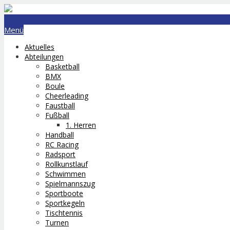
lts.bremerhaven@nord-com.de
Menü
Aktuelles
Abteilungen
Basketball
BMX
Boule
Cheerleading
Faustball
Fußball
1. Herren
Handball
RC Racing
Radsport
Rollkunstlauf
Schwimmen
Spielmannszug
Sportboote
Sportkegeln
Tischtennis
Turnen