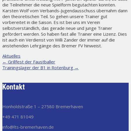
die Teilnehmer die neue Spielform begutachten konnten.
Karsten Wolf vom Verbands-Jugendausschuss übernahm dann
den theoretischen Teil. So gehen unsere Trainer gut
vorbereitet in die Saison. Es ist bei uns im Verein
selbstverständlich, das gerade neue und junge Trainer
gefördert werden. So haben fast alle Trainer eine Lizenz. Dies
ist auch ein Verdienst von Willi Zander der immer auf die
anstehenden Lehrgänge des Bremer FV hinweist.
Aktuelles
Post
←
Grillfest der Faustballer
Trainingslager der B1 in Rotenburg
→
navigation
Kontakt
Honholdstraße 1 – 27580 Bremerhaven
+49 471 81049
info@lts-bremerhaven.de