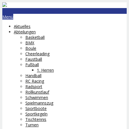
lts.bremerhaven@nord-com.de
Menü
Aktuelles
Abteilungen
Basketball
BMX
Boule
Cheerleading
Faustball
Fußball
1. Herren
Handball
RC Racing
Radsport
Rollkunstlauf
Schwimmen
Spielmannszug
Sportboote
Sportkegeln
Tischtennis
Turnen