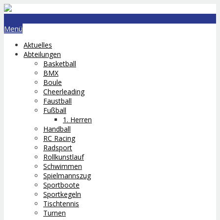
lts.bremerhaven@nord-com.de
Menü
Aktuelles
Abteilungen
Basketball
BMX
Boule
Cheerleading
Faustball
Fußball
1. Herren
Handball
RC Racing
Radsport
Rollkunstlauf
Schwimmen
Spielmannszug
Sportboote
Sportkegeln
Tischtennis
Turnen