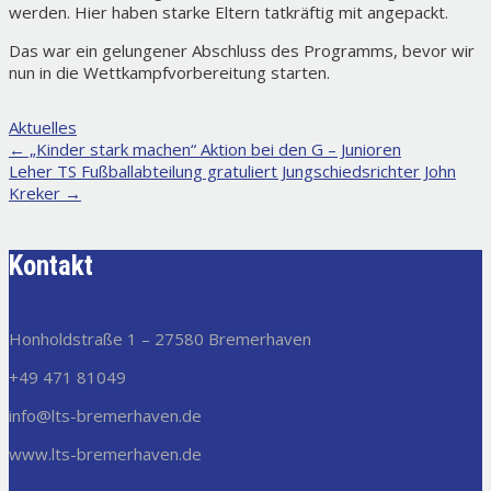
werden. Hier haben starke Eltern tatkräftig mit angepackt.
Das war ein gelungener Abschluss des Programms, bevor wir
nun in die Wettkampfvorbereitung starten.
Aktuelles
Post
←
„Kinder stark machen“ Aktion bei den G – Junioren
Leher TS Fußballabteilung gratuliert Jungschiedsrichter John
navigation
Kreker
→
Kontakt
Honholdstraße 1 – 27580 Bremerhaven
+49 471 81049
info@lts-bremerhaven.de
www.lts-bremerhaven.de