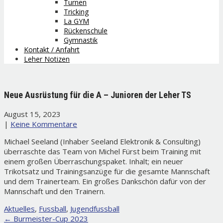
Turnen
Tricking
La GYM
Rückenschule
Gymnastik
Kontakt / Anfahrt
Leher Notizen
Neue Ausrüstung für die A – Junioren der Leher TS
August 15, 2023
|
Keine Kommentare
Michael Seeland (Inhaber Seeland Elektronik & Consulting)
überraschte das Team von Michel Fürst beim Training mit
einem großen Überraschungspaket. Inhalt; ein neuer
Trikotsatz und Trainingsanzüge für die gesamte Mannschaft
und dem Trainerteam. Ein großes Dankschön dafür von der
Mannschaft und den Trainern.
Aktuelles
,
Fussball
,
Jugendfussball
Post
←
Burmeister-Cup 2023