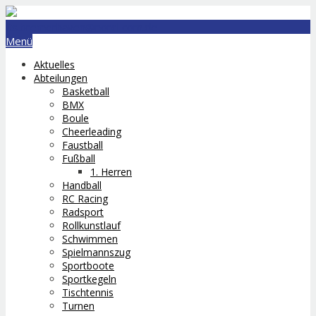
lts.bremerhaven@nord-com.de
Menü
Aktuelles
Abteilungen
Basketball
BMX
Boule
Cheerleading
Faustball
Fußball
1. Herren
Handball
RC Racing
Radsport
Rollkunstlauf
Schwimmen
Spielmannszug
Sportboote
Sportkegeln
Tischtennis
Turnen