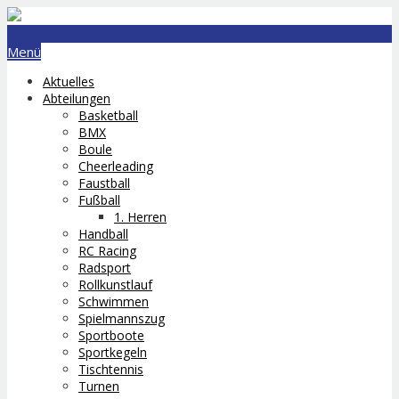
lts.bremerhaven@nord-com.de
Menü
Aktuelles
Abteilungen
Basketball
BMX
Boule
Cheerleading
Faustball
Fußball
1. Herren
Handball
RC Racing
Radsport
Rollkunstlauf
Schwimmen
Spielmannszug
Sportboote
Sportkegeln
Tischtennis
Turnen