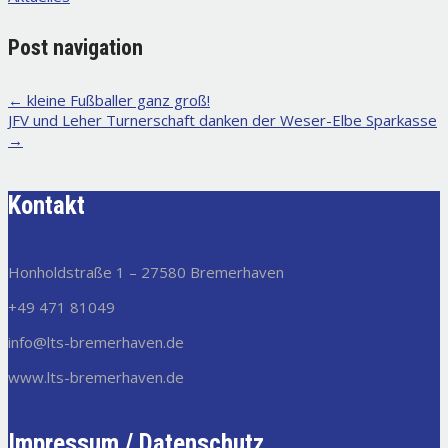
Post navigation
←
kleine Fußballer ganz groß!
JFV und Leher Turnerschaft danken der Weser-Elbe Sparkasse
→
Kontakt
Honholdstraße 1 – 27580 Bremerhaven
+49 471 81049
info@lts-bremerhaven.de
www.lts-bremerhaven.de
Impressum / Datenschutz